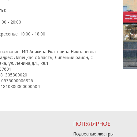
ты
:
:00 - 20:00
ресенье: 10:00 - 18:00
название: ИП Аникина Екатерина Николаевна
дрес: Липецкая область, Липецкий район, с.
, ул. Ленина,д.1., кв.1
07601
481305300020
810535000006826
101810800000000604
ПОПУЛЯРНОЕ
Подвесные люстры