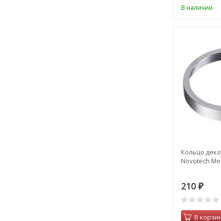
В наличии
Кольцо дек
Novotech Met
210
₽
В корзи