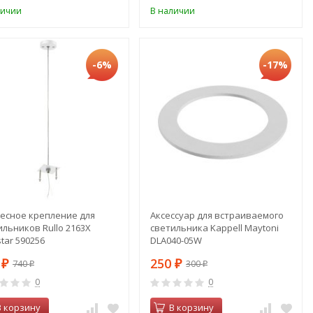
личии
В наличии
-6%
-17%
есное крепление для
Аксессуар для встраиваемого
ильников Rullo 2163X
светильника Kappell Maytoni
star 590256
DLA040-05W
9
250
740
300
₽
₽
₽
₽
0
0
В корзину
В корзину