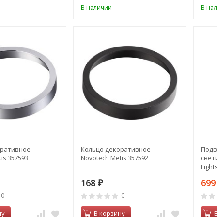
В наличии
В на
оративное
Кольцо декоративное
Подв
is 357593
Novotech Metis 357592
свет
Light
168
69
₽
0
0
ну
В корзину