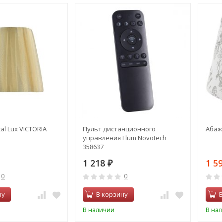
al Lux VICTORIA
Пульт дистанционного
Абажу
управления Flum Novotech
358637
1 218
1 5
₽
0
0
ну
В корзину
В наличии
В на