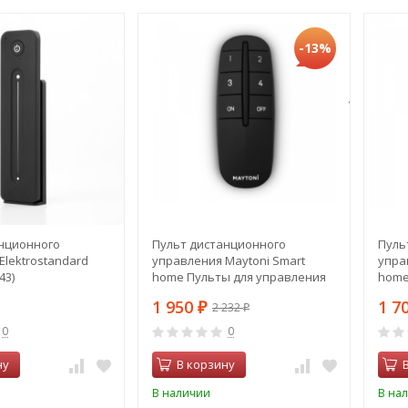
-13%
нционного
Пульт дистанционного
Пуль
Elektrostandard
управления Maytoni Smart
упра
43)
home Пульты для управления
home
освещением MRC004B
осве
1 950
1 7
2 232
₽
₽
0
0
ну
В корзину
В наличии
В на