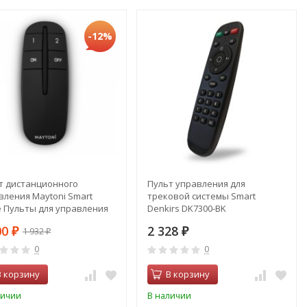
-12%
т дистанционного
Пульт управления для
вления Maytoni Smart
трековой системы Smart
 Пульты для управления
Denkirs DK7300-BK
щением MRC002B
00
2 328
1 932
₽
₽
₽
0
0
В корзину
В корзину
личии
В наличии