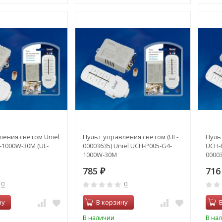
ления светом Uniel
Пульт управления светом (UL-
Пуль
-1000W-30M (UL-
00003635) Uniel UCH-P005-G4-
UCH-
1000W-30M
00003
785
71
₽
0
0
ну
В корзину
В наличии
В на