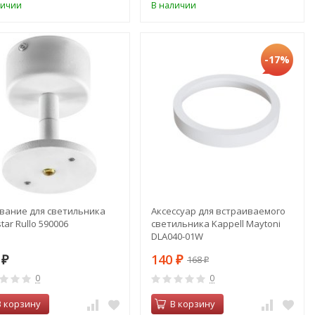
личии
В наличии
-17%
вание для светильника
Аксессуар для встраиваемого
star Rullo 590006
светильника Kappell Maytoni
DLA040-01W
9
140
168
₽
₽
₽
0
0
В корзину
В корзину