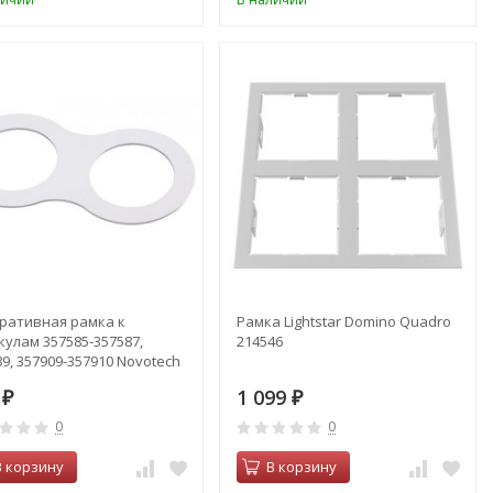
ративная рамка к
Рамка Lightstar Domino Quadro
кулам 357585-357587,
214546
9, 357909-357910 Novotech
 357913
0
1 099
₽
₽
0
0
В корзину
В корзину