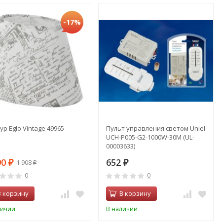
-17%
р Eglo Vintage 49965
Пульт управления светом Uniel
UCH-P005-G2-1000W-30M (UL-
00003633)
90
652
1 908
₽
₽
₽
0
0
В корзину
В корзину
личии
В наличии