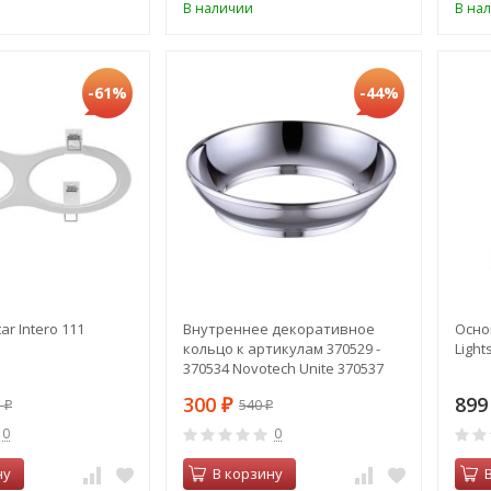
В наличии
В на
-61%
-44%
ar Intero 111
Внутреннее декоративное
Осно
кольцо к артикулам 370529 -
Light
370534 Novotech Unite 370537
300
89
3
540
₽
₽
₽
0
0
ну
В корзину