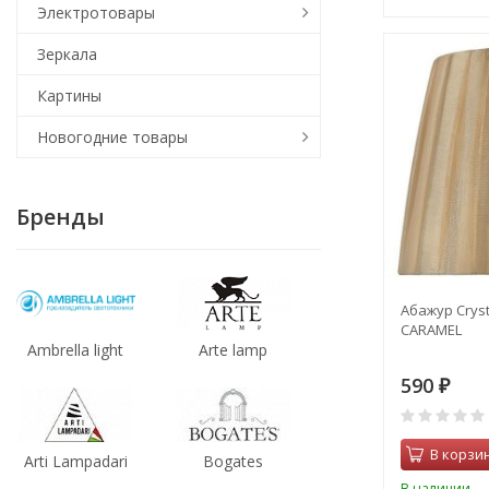
Электротовары
Зеркала
Картины
Новогодние товары
Бренды
Абажур Cryst
CARAMEL
Ambrella light
Arte lamp
590
₽
В корзи
Arti Lampadari
Bogates
В наличии