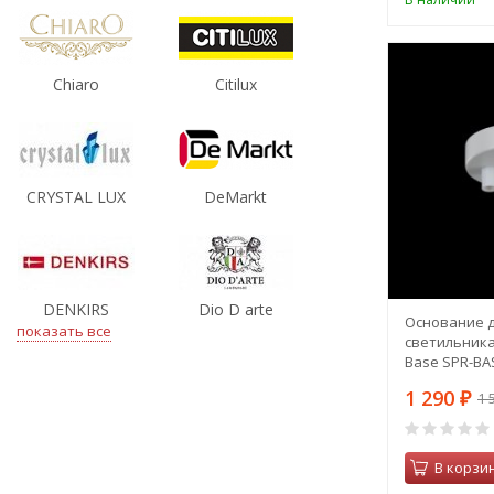
Chiaro
Citilux
CRYSTAL LUX
DeMarkt
DENKIRS
Dio D arte
Основание д
показать все
светильника
Base SPR-BA
1 290
1 
₽
В корзи