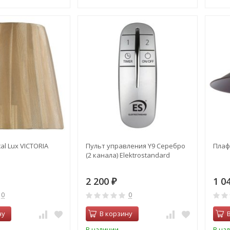
al Lux VICTORIA
Пульт управления Y9 Серебро
Плафо
(2 канала) Elektrostandard
2 200
1 0
₽
0
0
ну
В корзину
В наличии
В на