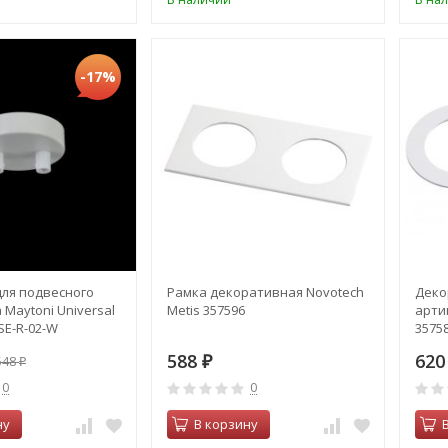
-17%
ля подвесного
Рамка декоративная Novotech
Деко
 Maytoni Universal
Metis 357596
арти
SE-R-02-W
35758
Metis
588
62
548
₽
₽
0
0
ну
В корзину