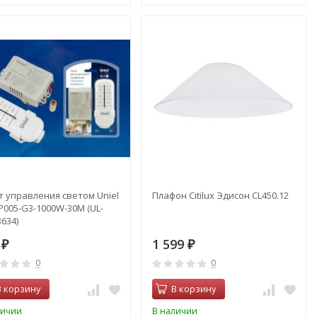
т управления светом Uniel
Плафон Citilux Эдисон CL450.12
P005-G3-1000W-30M (UL-
634)
6
1 599
₽
₽
0
0
В корзину
В корзину
личии
В наличии