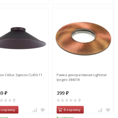
н Citilux Эдисон CL450.11
Рамка декоративная Lightstar
Ipogeo 384018
49
399
₽
₽
0
0
В корзину
В корзину
личии
В наличии