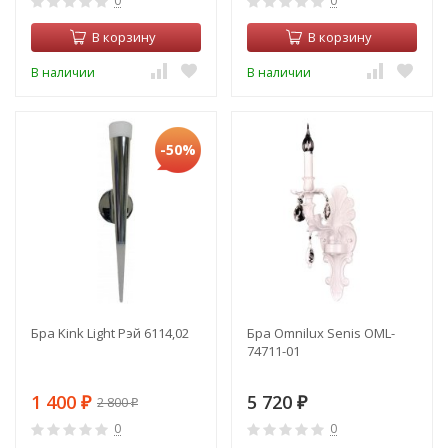
0
0
В корзину
В корзину
В наличии
В наличии
-50%
Бра Kink Light Рэй 6114,02
Бра Omnilux Senis OML-
74711-01
1 400
5 720
2 800
₽
₽
₽
0
0