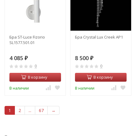
Бра ST-Luce Fizorio
Бра Crystal Lux Creek AP1
SL1577.501.01
4 085
8 500
₽
₽
0
0
В корзину
В корзину
В наличии
В наличии
1
2
...
67
→