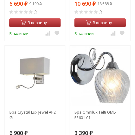
6 690
10 690
9 190
18 588
₽
₽
₽
₽
0
0
В корзину
В корзину
В наличии
В наличии
Бра Crystal Lux Jewel AP2
Бра Omnilux Telti OML-
Gr
53601-01
6 900
3 390
₽
₽