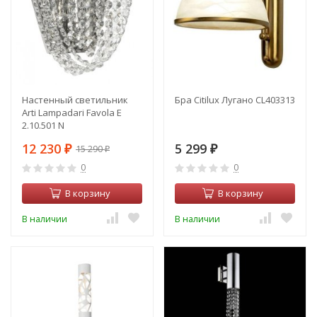
Настенный светильник
Бра Citilux Лугано CL403313
Arti Lampadari Favola E
2.10.501 N
12 230
5 299
15 290
₽
₽
₽
0
0
В корзину
В корзину
В наличии
В наличии