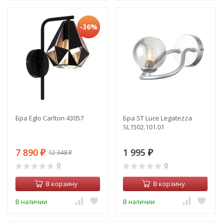
-36%
Бра Eglo Carlton 43057
Бра ST Luce Legatezza
SL1502.101.01
7 890
1 995
12 348
₽
₽
₽
0
0
В корзину
В корзину
В наличии
В наличии