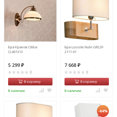
Бра Краков Citilux
Бра Lussole Nulvi GRLSF-
CL401313
2111-01
5 299
7 668
₽
₽
0
0
В корзину
В корзину
В наличии
В наличии
-64%