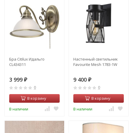
Бра Citilux Идальго
Настенный светильник
CL434311
Favourite Mesh 1783-1W
3 999
9 400
₽
₽
0
0
В корзину
В корзину
В наличии
В наличии