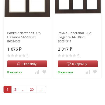
Рамка 2-постовая ЭРА
Рамка 3-постовая ЭРА
Elegance 14-5102-31
Elegance 14-5103-13
Б0034503
Б0034511
1 676
2 317
₽
₽
0
0
В корзину
В корзину
В наличии
В наличии
1
2
...
20
→