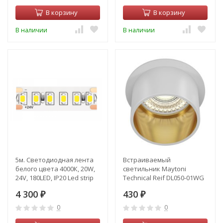
В корзину
В корзину
В наличии
В наличии
5м. Светодиодная лента
Встраиваемый
белого цвета 4000К, 20W,
светильник Maytoni
24V, 180LED, IP20 Led strip
Technical Reif DL050-01WG
Maytoni 10155
4 300
430
₽
₽
0
0