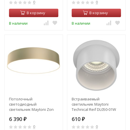
0
0
В корзину
В корзину
В наличии
В наличии
Потолочный
Встраиваемый
светодиодный
светильник Maytoni
светильник Maytoni Zon
Technical Reif DL050-01W
C032CL-L43MG4K
6 390
610
₽
₽
0
0