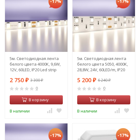
-17%
-17%
5м. Светодиодная лента
5м. Светодиодная лента
белого цвета 4000К, 9,6W,
белого цвета 5050, 4000К,
12V, 60LED, IP20 Led strip
28,8W, 24V, 60LED/m, IP20
20011
Led strip 20035
2 750
5 200
3 300
6 240
₽
₽
₽
₽
0
0
В корзину
В корзину
В наличии
В наличии
-17%
-17%