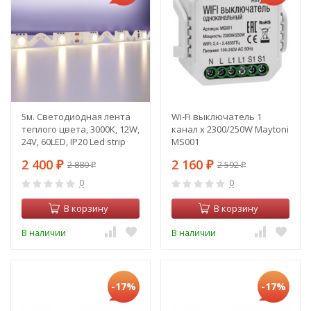
5м. Светодиодная лента
Wi-Fi выключатель 1
теплого цвета, 3000К, 12W,
канал х 2300/250W Maytoni
24V, 60LED, IP20 Led strip
MS001
20044
2 400
2 160
2 880
2 592
₽
₽
₽
₽
0
0
В корзину
В корзину
В наличии
В наличии
-17%
-17%