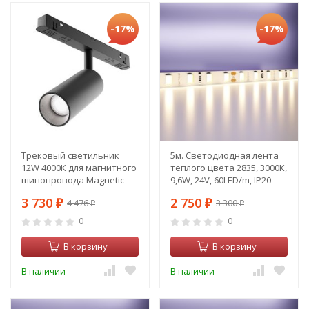
-17%
-17%
Трековый светильник
5м. Светодиодная лента
12W 4000К для магнитного
теплого цвета 2835, 3000К,
шинопровода Magnetic
9,6W, 24V, 60LED/m, IP20
track system Technicall
Led strip 20019
3 730
2 750
4 476
3 300
TR032-2-12W4K-W-B
₽
₽
₽
₽
0
0
В корзину
В корзину
В наличии
В наличии