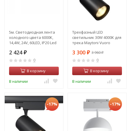
5м. Светодиодная лента
Трехфазный LED
холодного цвета 6000К,
светильник 30W 4000К для
14,4W, 24V, 60LED, IP20 Led
трека Maytoni Vuoro
strip Maytoni 10178
TR029-3-30W4K-B
2 424
3 300
3 960
₽
₽
₽
0
0
В корзину
В корзину
В наличии
В наличии
-17%
-17%