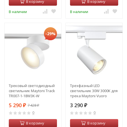
В корзину
В корзину
В наличии
В наличии
-29%
Трековый светодиодный
Трехфазный LED
светильник Maytoni Track
светильник 30W 3000К для
TR007-1-18W3K-W
трека Maytoni Vuoro
TR029-3-30W3K-W
5 290
3 290
7 428
₽
₽
₽
0
0
В корзину
В корзину