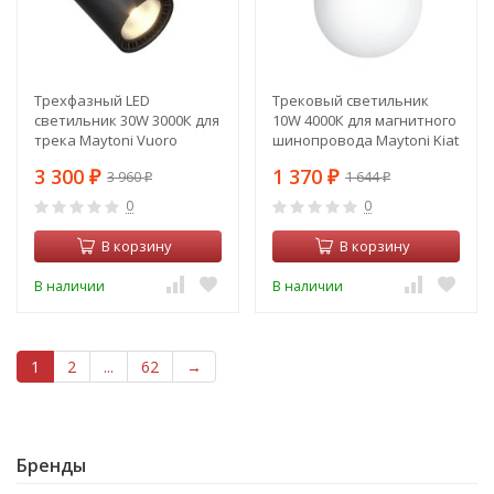
Трехфазный LED
Трековый светильник
светильник 30W 3000К для
10W 4000К для магнитного
трека Maytoni Vuoro
шинопровода Maytoni Kiat
TR029-3-30W3K-B
TR017-2-10W4K-W
3 300
1 370
3 960
1 644
₽
₽
₽
₽
0
0
В корзину
В корзину
В наличии
В наличии
1
2
...
62
→
Бренды