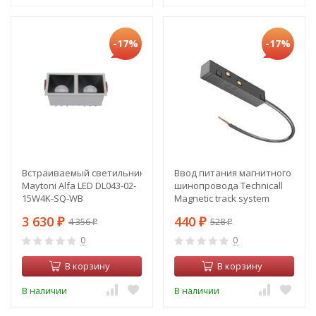
-17%
-17%
Встраиваемый светильник
Ввод питания магнитного
Maytoni Alfa LED DL043-02-
шинопровода Technicall
15W4K-SQ-WB
Magnetic track system
TRA034B-42B
3 630
440
4 356
528
₽
₽
₽
₽
0
0
В корзину
В корзину
В наличии
В наличии