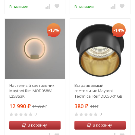
В наличии
В наличии
-13%
-14%
Настенный светильник
Встраиваемый
Maytoni Rim MOD058WL-
светильник Maytoni
L25BS3K
Technical Reif DL050-01GB
12 990
380
14 868
444
₽
₽
₽
₽
0
0
В корзину
В корзину