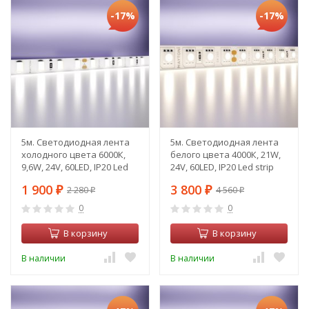
-17%
-17%
5м. Светодиодная лента
5м. Светодиодная лента
холодного цвета 6000К,
белого цвета 4000К, 21W,
9,6W, 24V, 60LED, IP20 Led
24V, 60LED, IP20 Led strip
strip 20021
20023
1 900
3 800
2 280
4 560
₽
₽
₽
₽
0
0
В корзину
В корзину
В наличии
В наличии