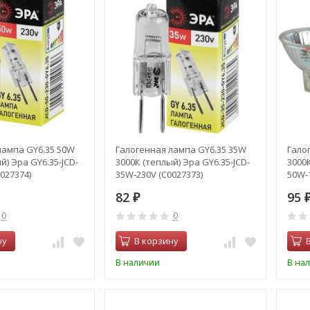
лампа GY6.35 50W
Галогенная лампа GY6.35 35W
Гало
й) Эра GY6.35-JCD-
3000К (теплый) Эра GY6.35-JCD-
3000
027374)
35W-230V (C0027373)
50W-1
82
95
₽
0
0
ну
В корзину
В наличии
В на