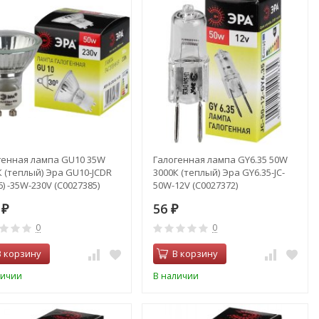
генная лампа GU10 35W
Галогенная лампа GY6.35 50W
К (теплый) Эра GU10-JCDR
3000К (теплый) Эра GY6.35-JC-
) -35W-230V (C0027385)
50W-12V (C0027372)
1
56
₽
₽
0
0
В корзину
В корзину
личии
В наличии