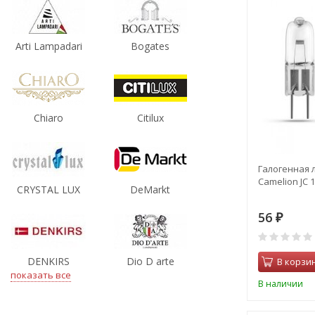
Arti Lampadari
Bogates
Chiaro
Citilux
Галогенная 
Camelion JC 
CRYSTAL LUX
DeMarkt
56
₽
DENKIRS
Dio D arte
В корзи
показать все
В наличии