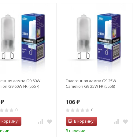
генная лампа G9 60W
Галогенная лампа G9 25W
ion G9 60W FR (5557)
Camelion G9 25W FR (5558)
6
106
₽
₽
0
0
В корзину
В корзину
личии
В наличии