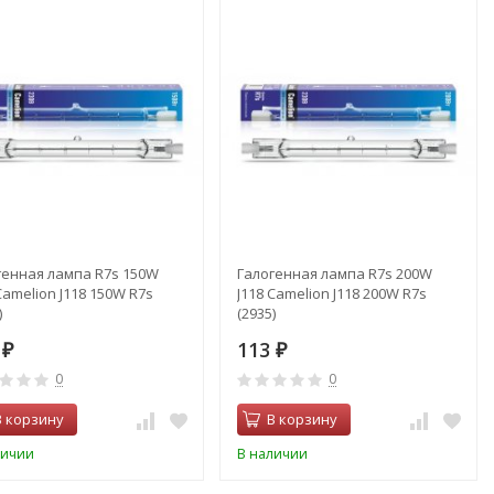
генная лампа R7s 150W
Галогенная лампа R7s 200W
Camelion J118 150W R7s
J118 Camelion J118 200W R7s
)
(2935)
3
113
₽
₽
0
0
В корзину
В корзину
личии
В наличии