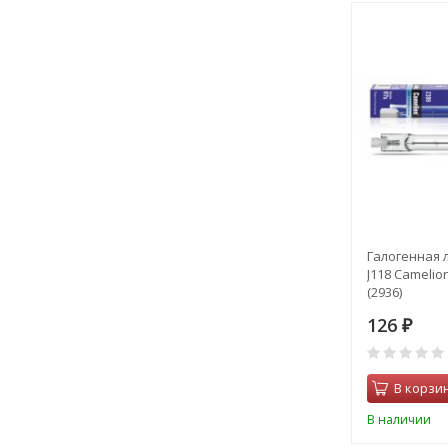
Галогенная 
J118 Camelio
(2936)
126
₽
В корзи
В наличии