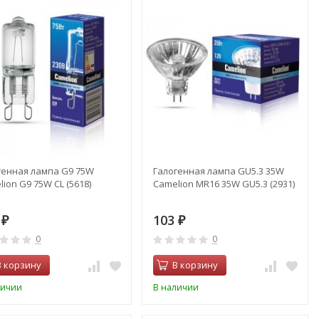
генная лампа G9 75W
Галогенная лампа GU5.3 35W
ion G9 75W CL (5618)
Camelion MR16 35W GU5.3 (2931)
6
103
₽
₽
0
0
В корзину
В корзину
личии
В наличии