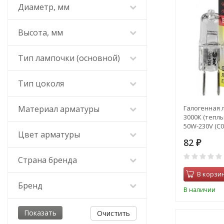
Диаметр, мм
Высота, мм
Тип лампочки (основной)
Тип цоколя
Материал арматуры
Галогенная 
3000К (теплы
50W-230V (C0
Цвет арматуры
82
₽
Страна бренда
В корзи
Бренд
В наличии
Очистить