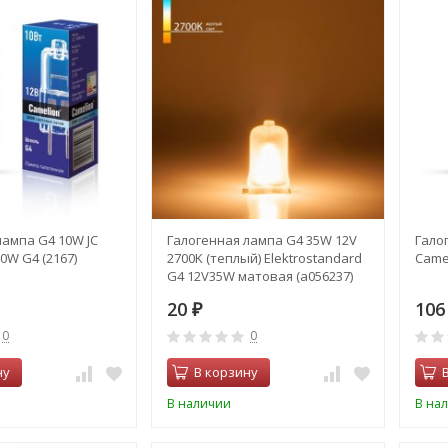
лампа G4 10W JC
Галогенная лампа G4 35W 12V
Гало
10W G4 (2167)
2700K (теплый) Elektrostandard
Camel
G4 12V35W матовая (a056237)
20
10
₽
0
0
ну
В корзину
В наличии
В на