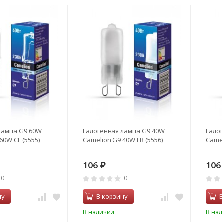
лампа G9 60W
Галогенная лампа G9 40W
Гало
60W CL (5555)
Camelion G9 40W FR (5556)
Camel
106
10
₽
0
0
ну
В корзину
В наличии
В на