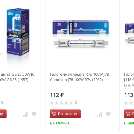
лампа G6.35 50W JC
Галогенная лампа R7s 100W J78
Гало
50W G6.35 (1957)
Camelion J78 100W R7s (2932)
J118 
(2934
112
11
₽
0
0
ну
В корзину
В наличии
В на