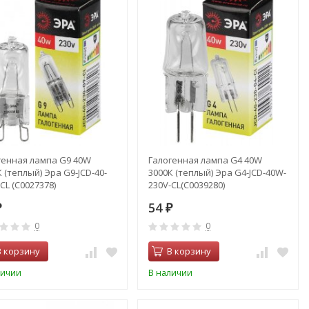
генная лампа G9 40W
Галогенная лампа G4 40W
 (теплый) Эра G9-JCD-40-
3000К (теплый) Эра G4-JCD-40W-
CL (C0027378)
230V-CL(C0039280)
54
₽
₽
0
0
В корзину
В корзину
личии
В наличии