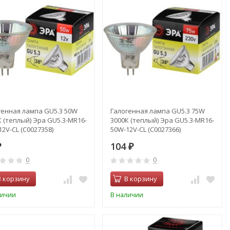
генная лампа GU5.3 50W
Галогенная лампа GU5.3 75W
К (теплый) Эра GU5.3-MR16-
3000К (теплый) Эра GU5.3-MR16-
2V-CL (C0027358)
50W-12V-CL (C0027366)
104
₽
₽
0
0
В корзину
В корзину
личии
В наличии