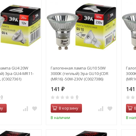
лампа GU4 20W
Галогенная лампа GU10 50W
Гало
ый) Эра GU4-MR11-
3000К (теплый) Эра GU10-JCDR
3000
 (C0027361)
(MR16) -50W-230V (C0027386)
(MR16
141
14
₽
0
0
ну
В корзину
В наличии
В на