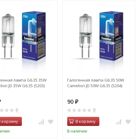
генная лампа G6.35 35W
Галогенная лампа G6.35 50W
ion JD 35W G6.35 (5203)
Camelion JD 50W G6.35 (5204)
90
₽
₽
0
0
В корзину
В корзину
личии
В наличии