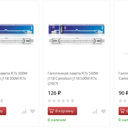
лампа R7s 300W
Галогенная лампа R7s 500W
Гало
n J118 300W R7s
J118 Camelion J118 500W R7s
Camel
(2937)
126
90
₽
0
0
ну
В корзину
В наличии
В на