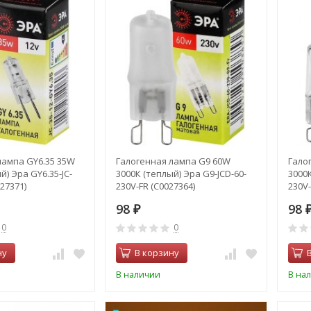
лампа GY6.35 35W
Галогенная лампа G9 60W
Гало
й) Эра GY6.35-JC-
3000К (теплый) Эра G9-JCD-60-
3000К
27371)
230V-FR (C0027364)
230V-
98
98
₽
0
0
ну
В корзину
В наличии
В на