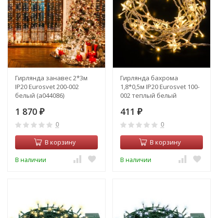
Гирлянда занавес 2*3м
Гирлянда бахрома
IP20 Eurosvet 200-002
1,8*0,5м IP20 Eurosvet 100-
белый (a044086)
002 теплый белый
(a049842)
1 870
411
₽
₽
0
0
В корзину
В корзину
В наличии
В наличии