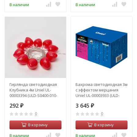
В наличии
В наличии
Гирлянда светодиодная
Бахрома светодиодная 3м
Клубника 4м Uniel UL-
с эффектом мерцания
00003394 (ULD-S0400-010-
Uniel UL-00003933 (ULD-
STB)
B3010-200-TBK)
292
3 645
₽
₽
0
0
В корзину
В корзину
В наличии
В наличии