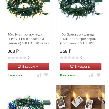
10м. Электрогирлянда
10м. Электрогирлянда
''Нить'' с контроллером
''Нить'' с контроллером
(теплый) 100LED IP20 Vegas
(холодный) 100LED IP20
55062
Vegas 55063
368
368
₽
₽
0
0
В корзину
В корзину
В наличии
В наличии