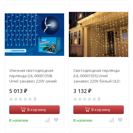
Уличная светодиодная
Светодиодная гирлянда
гирлянда (UL-00001358)
(UL-00001355) Uniel
Uniel занавес 220V синий
занавес 220V белый ULD-
ULD-C2030-240/TWK BLUE
C1515-160/TWK White IP67
5 013
3 132
IP67
₽
₽
0
0
В корзину
В корзину
В наличии
В наличии