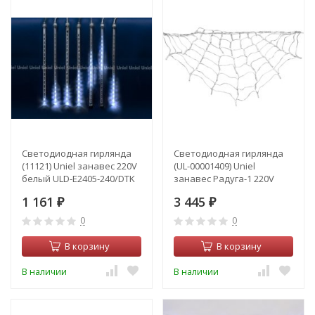
Светодиодная гирлянда
Светодиодная гирлянда
(11121) Uniel занавес 220V
(UL-00001409) Uniel
белый ULD-E2405-240/DTK
занавес Радуга-1 220V
White IP44 METEOR
синий ULD-E3104-288/DTK
1 161
3 445
₽
BLUE IP20 RAINBOW-1
₽
0
0
В корзину
В корзину
В наличии
В наличии