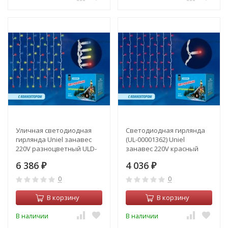
Уличная светодиодная
Светодиодная гирлянда
гирлянда Uniel занавес
(UL-00001362) Uniel
220V разноцветный ULD-
занавес 220V красный
C2030-240/TWK MULTI IP67
ULD-C2030-240/SWK RED
6 386
4 036
₽
IP67
₽
0
0
В корзину
В корзину
В наличии
В наличии