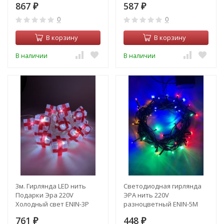
867
587
₽
₽
0
0
В корзину
В корзину
В наличии
В наличии
3м. Гирлянда LED нить
Светодиодная гирлянда
Подарки Эра 220V
ЭРА нить 220V
Холодный свет ENIN-3P
разноцветный ENIN-5M
(Б0041895)
761
448
₽
₽