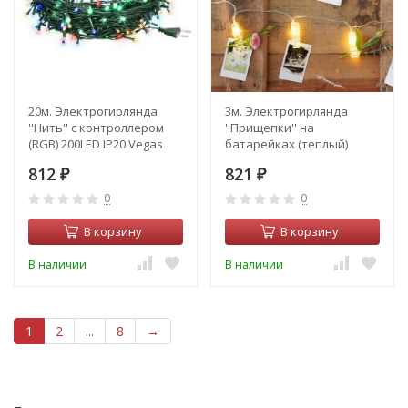
20м. Электрогирлянда
3м. Электрогирлянда
''Нить'' с контроллером
''Прищепки'' на
(RGB) 200LED IP20 Vegas
батарейках (теплый)
55067
20LED IP20 Vegas 55117
812
821
₽
₽
0
0
В корзину
В корзину
В наличии
В наличии
1
2
...
8
→