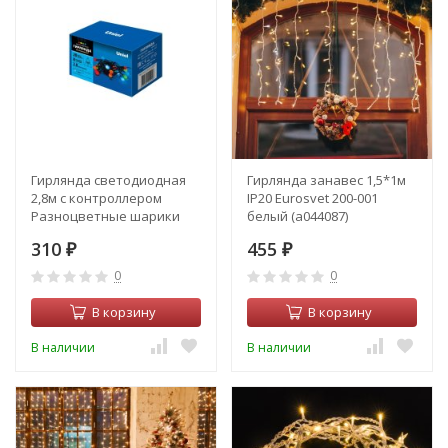
Гирлянда светодиодная
Гирлянда занавес 1,5*1м
2,8м с контроллером
IP20 Eurosvet 200-001
Разноцветные шарики
белый (a044087)
Uniel 11093 (ULD-S0280-020-
310
455
DGA)
₽
₽
0
0
В корзину
В корзину
В наличии
В наличии