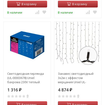
В корзину
В корзину
В наличии
В наличии
Светодиодная гирлянда
Занавес светодиодный
(UL-00003678) Uniel
3х2м с эффектом
бахрома 230V теплый
мерцания Uniel UL-
белый ULD-B3010-200/DTA
00003937 (ULD-C2030-240-
1 316
4 874
WarmWhite IP20
₽
TBK)
₽
0
0
В корзину
В корзину