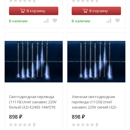
0
0
В корзину
В корзину
В наличии
В наличии
Светодиодная гирлянда
Уличная светодиодная
(11119) Uniel занавес 220V
гирлянда (11120) Uniel
белый ULD-E2403-144/DTK
занавес 220V синий ULD-
White IP44 METEOR
E2403-144/DTK BLUE IP44
898
898
₽
METEOR
₽
0
0