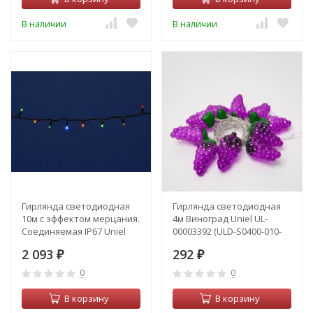
В наличии
В наличии
Гирлянда светодиодная
Гирлянда светодиодная
10м с эффектом мерцания.
4м Виноград Uniel UL-
Соединяемая IP67 Uniel
00003392 (ULD-S0400-010-
(UL-00003943) (ULD-S1000-
STB)
2 093
292
120-TBK)
₽
₽
0
0
В корзину
В корзину