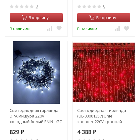
0
0
В корзину
В корзину
В наличии
В наличии
Светодиодная гирлянда
Светодиодная гирлянда
ЭРА мишура 220V
(UL-00001357) Uniel
холодный белый ENIN - GC
занавес 220V красный
Б0047969
ULD-C2030-240/TWK RED
829
4 388
₽
IP67
₽