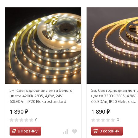
5м. Светодиодная лента белого
5м. Светодиодная лент
цвета 4200К 2835, 4,8W, 24V,
цвета 3300К 2835, 4,8W, 
60LED/m, IP20 Elektrostandard
60LED/m, IP20 Elektrost
(a052954)
(a052953)
1 890
1 890
₽
₽
0
0
В корзину
В корзину