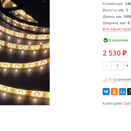
Коллекция
24V
Высота, мм
3
Длина, мм
500
Ширина, мм
8
Все характери
В наличии
2 530
₽
-
+
К сравнени
Категории:
Све