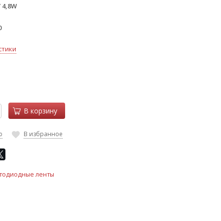
 4,8W
0
стики
В корзину
ю
В избранное
тодиодные ленты