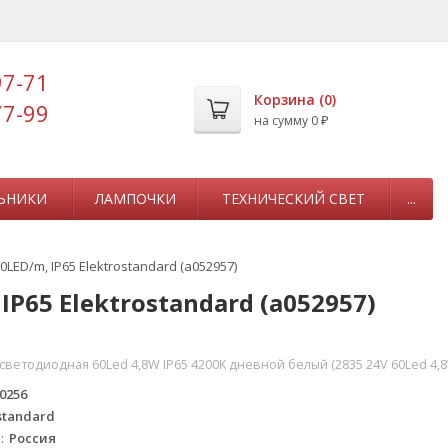
97-71
Корзина (
0
)
77-99
на сумму
0
₽
ЬНИКИ
ЛАМПОЧКИ
ТЕХНИЧЕСКИЙ СВЕТ
...
LED/m, IP65 Elektrostandard (a052957)
IP65 Elektrostandard (a052957)
светодиодная 60Led 4,8W IP65 4200K дневной белый (2835 24V 60Led 4,8
0256
standard
а
Россия