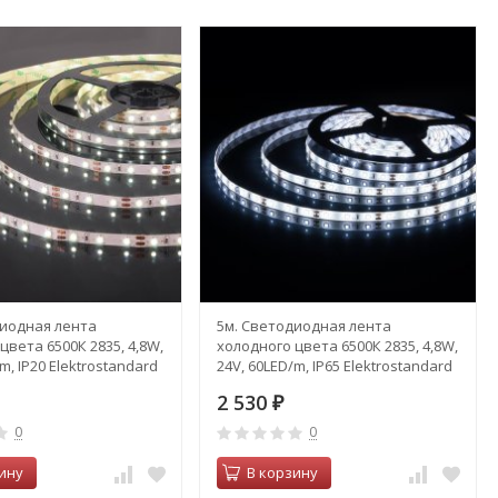
диодная лента
5м. Светодиодная лента
цвета 6500К 2835, 4,8W,
холодного цвета 6500К 2835, 4,8W,
m, IP20 Elektrostandard
24V, 60LED/m, IP65 Elektrostandard
(a052958)
2 530
₽
0
0
ину
В корзину