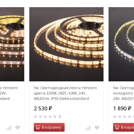
а теплого
5м. Светодиодная лента теплого
5м. Свето
24V,
цвета 3300К 2835, 4,8W, 24V,
холодного 
andard
60LED/m, IP65 Elektrostandard
24V, 60LED/
(a052956)
(a052955)
2 530
1 890
₽
₽
0
В корзину
В корз