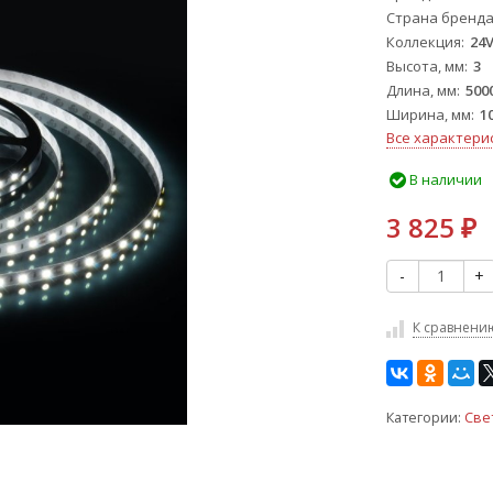
Страна бренд
Коллекция
24V
Высота, мм
3
Длина, мм
500
Ширина, мм
1
Все характери
В наличии
3 825
₽
-
+
К сравнени
Категории:
Све