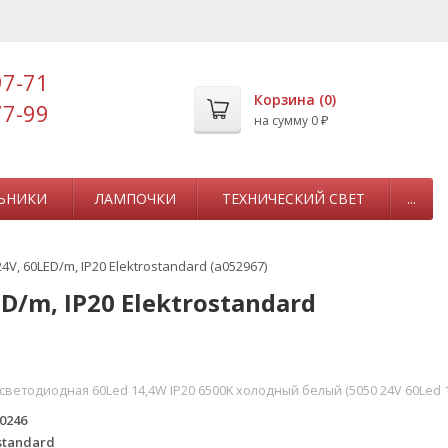
97-71
Корзина (
0
)
77-99
на сумму
0
₽
ЬНИКИ
ЛАМПОЧКИ
ТЕХНИЧЕСКИЙ СВЕТ
...
V, 60LED/m, IP20 Elektrostandard (a052967)
D/m, IP20 Elektrostandard
светодиодная 60Led 14,4W IP20 6500K холодный белый (5050 24V 60Led 1
0246
standard