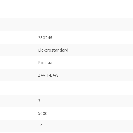
280246
Elektrostandard
Россия
24V 14,4W
3
5000
10