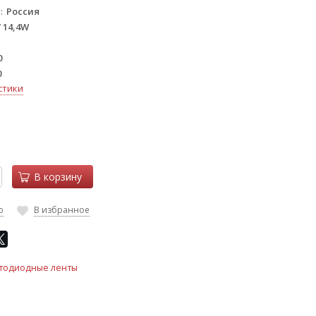
а
Россия
 14,4W
0
0
стики
В корзину
ю
В избранное
тодиодные ленты