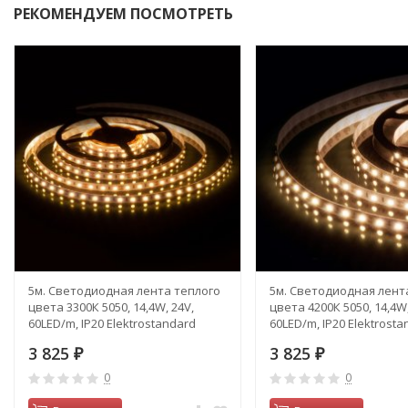
РЕКОМЕНДУЕМ ПОСМОТРЕТЬ
5м. Светодиодная лента теплого
5м. Светодиодная лент
цвета 3300К 5050, 14,4W, 24V,
цвета 4200К 5050, 14,4W,
60LED/m, IP20 Elektrostandard
60LED/m, IP20 Elektrost
(a052965)
(a052966)
3 825
3 825
₽
₽
0
0