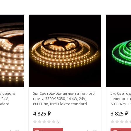
а белого
5м. Светодиодная лента теплого
5м. Свето
 24V,
цвета 3300К 5050, 14,4W, 24V,
зеленого ц
andard
60LED/m, IP65 Elektrostandard
60LED/m, IP
(a052968)
(a052971)
4 825
3 825
₽
₽
0