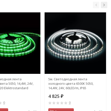
диодная лента
5м. Светодиодная лента
вета 5050, 14,4W, 24V,
холодного цвета 6500К 5050,
20 Elektrostandard
14,4W, 24V, 60LED/m, IP65
Elektrostandard (a052970)
4 825
₽
0
0