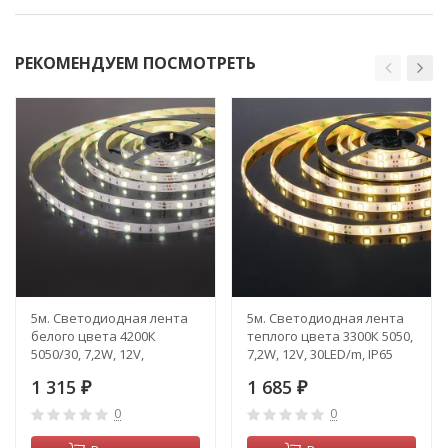
РЕКОМЕНДУЕМ ПОСМОТРЕТЬ
5м. Светодиодная лента
5м. Светодиодная лента
белого цвета 4200К
теплого цвета 3300К 5050,
5050/30, 7,2W, 12V,
7,2W, 12V, 30LED/m, IP65
30LED/m, IP20
Elektrostandard (a050582)
1 315
1 685
Elektrostandard (a050583)
₽
₽
0
0