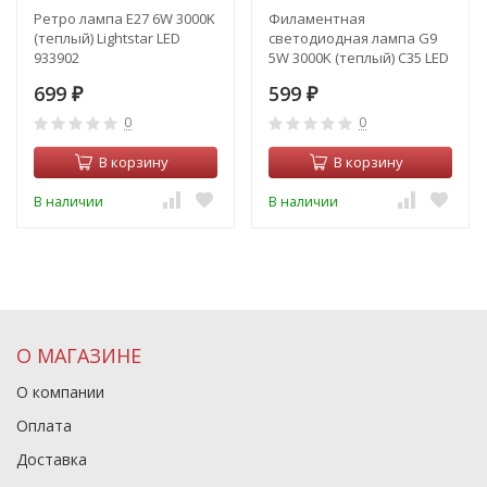
Ретро лампа Е27 6W 3000K
Филаментная
(теплый) Lightstar LED
светодиодная лампа G9
933902
5W 3000K (теплый) C35 LED
Lightstar 940472
699
599
₽
₽
0
0
В корзину
В корзину
В наличии
В наличии
О МАГАЗИНЕ
О компании
Оплата
Доставка