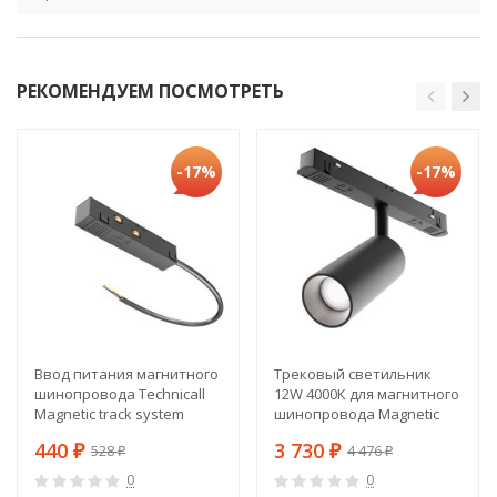
РЕКОМЕНДУЕМ ПОСМОТРЕТЬ
-17%
-17%
Ввод питания магнитного
Трековый светильник
шинопровода Technicall
12W 4000К для магнитного
Magnetic track system
шинопровода Magnetic
TRA034B-42B
track system Technicall
440
3 730
528
4 476
₽
TR032-2-12W4K-W-B
₽
₽
₽
0
0