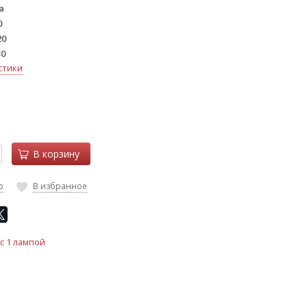
a
0
20
30
стики
В корзину
ю
В избранное
 с 1 лампой