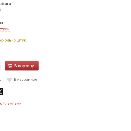
uttura
0
00
стики
есколько штук
В корзину
ю
В избранное
 с 4 лампами