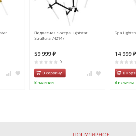
star
Подвесная люстра Lightstar
Бра Lightst
Struttura 742147
59 999
14 999
₽
₽
0
В корзину
В корз
В наличии
В наличии
ПОПУЛЯРНОЕ