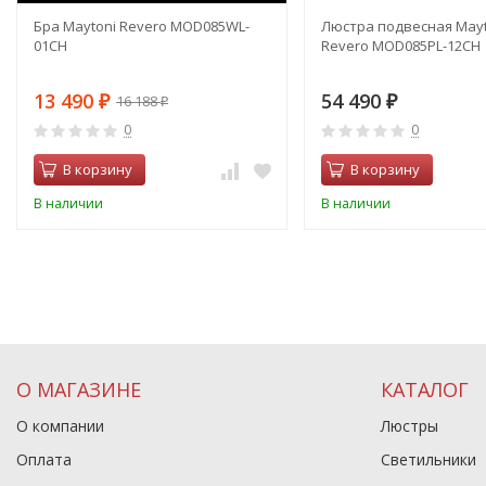
Бра Maytoni Revero MOD085WL-
Люстра подвесная Mayt
01CH
Revero MOD085PL-12CH
13 490
54 490
16 188
₽
₽
₽
0
0
В корзину
В корзину
В наличии
В наличии
О МАГАЗИНЕ
КАТАЛОГ
О компании
Люстры
Оплата
Светильники