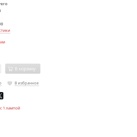
vero
5
30
стики
чии
В корзину
ю
В избранное
 с 1 лампой