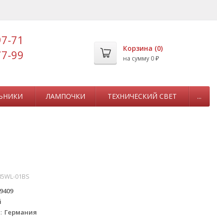
97-71
Корзина (
0
)
77-99
на сумму
0
₽
ЬНИКИ
ЛАМПОЧКИ
ТЕХНИЧЕСКИЙ СВЕТ
...
5WL-01BS
9409
i
а
Германия