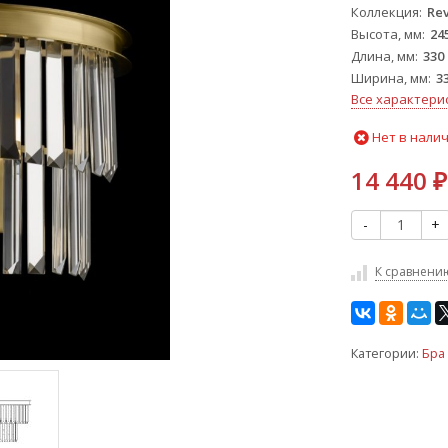
Коллекция
Re
Высота, мм
24
Длина, мм
330
Ширина, мм
3
Все характери
Нет в нали
14 440
₽
-
+
К сравнени
Категории:
Бра