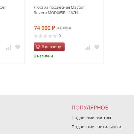
oni
Люстра подвесная Maytoni
Revero MOD085PL-16CH
74 990
89 988
₽
₽
0
В корзину
В наличии
ПОПУЛЯРНОЕ
Подвесные люстры
Подвесные светильники