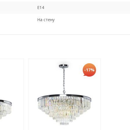
E14
На стену
-17%