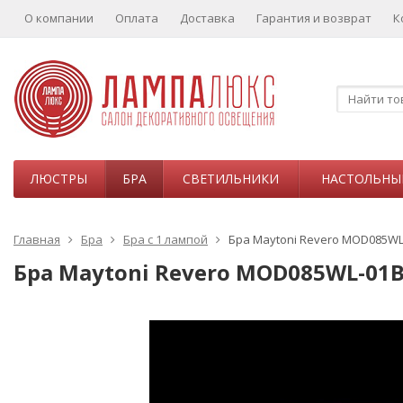
О компании
Оплата
Доставка
Гарантия и возврат
К
ЛЮСТРЫ
БРА
СВЕТИЛЬНИКИ
НАСТОЛЬНЫ
Главная
Бра
Бра с 1 лампой
Бра Maytoni Revero MOD085WL
Бра Maytoni Revero MOD085WL-01