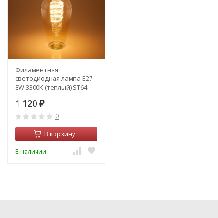
Филаментная
светодиодная лампа Е27
8W 3300K (теплый) ST64
Elektrostandard BLE2717
1 120
(a048391)
₽
0
В корзину
В наличии