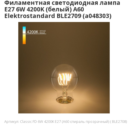
Филаментная светодиодная лампа
Е27 6W 4200K (белый) A60
Elektrostandard BLE2709 (a048303)
Артикул:
Classic FD 6W 4200K E27 (A60 спираль прозрачный) ( BLE2708)