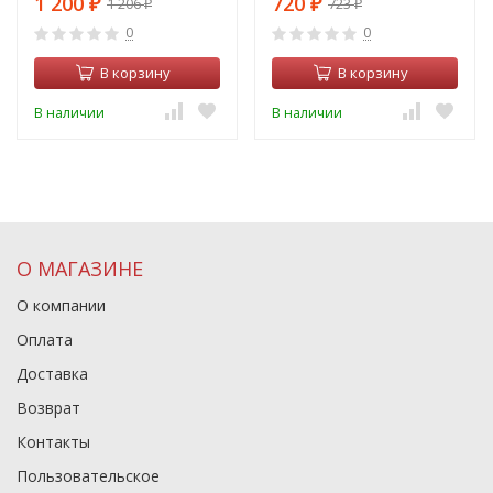
1 200
720
1 206
723
Spot N7160
₽
Spot N7020
₽
₽
₽
0
0
В корзину
В корзину
В наличии
В наличии
О МАГАЗИНЕ
О компании
Оплата
Доставка
Возврат
Контакты
Пользовательское