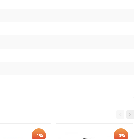
-1%
-0%