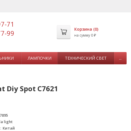
97-71
Корзина (
0
)
77-99
на сумму
0
₽
ЬНИКИ
ЛАМПОЧКИ
ТЕХНИЧЕСКИЙ СВЕТ
...
 Diy Spot C7621
7895
a light
а
Китай