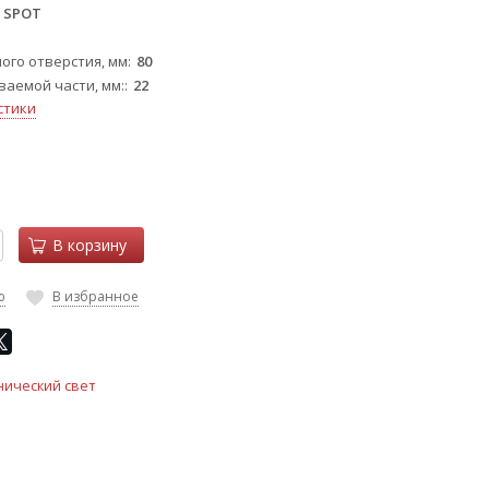
Y SPOT
ого отверстия, мм
80
ваемой части, мм:
22
стики
В корзину
ю
В избранное
нический свет