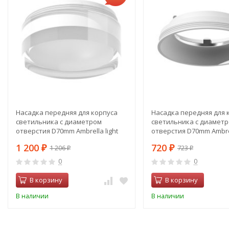
Насадка передняя для корпуса
Насадка передняя для 
светильника с диаметром
светильника с диамет
отверстия D70mm Ambrella light
отверстия D70mm Ambrel
Diy Spot N7160
Diy Spot N7020
1 200
720
1 206
723
₽
₽
₽
₽
0
0
В корзину
В корзину
В наличии
В наличии