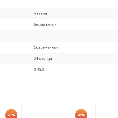
металл
белый песок
Современный
24 месяца
GU5.3
-0%
-0%