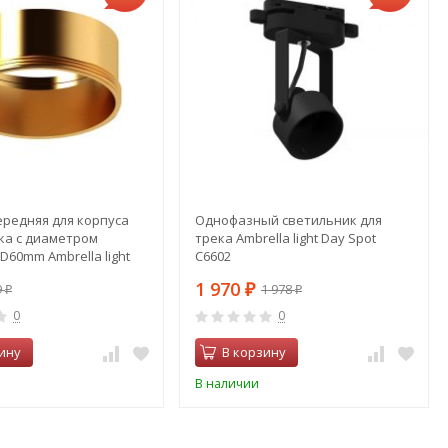
ередняя для корпуса
Однофазный светильник для
ка с диаметром
трека Ambrella light Day Spot
D60mm Ambrella light
C6602
6113
1 970
9
1 978
₽
₽
₽
0
0
ину
В корзину
В наличии