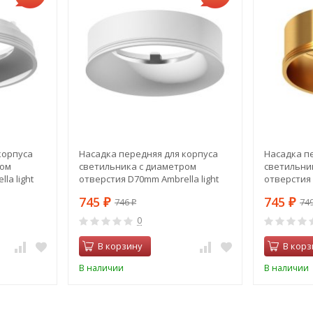
корпуса
Насадка передняя для корпуса
Насадка п
ром
светильника с диаметром
светильни
la light
отверстия D70mm Ambrella light
отверстия 
Diy Spot N7010
Diy Spot N
745
745
746
74
₽
₽
₽
0
В корзину
В корз
В наличии
В наличии