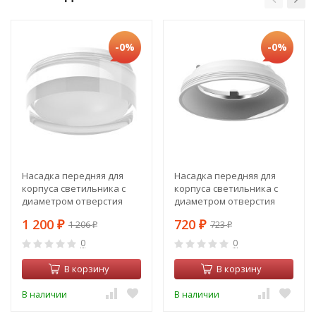
-0%
-0%
Насадка передняя для
Насадка передняя для
корпуса светильника с
корпуса светильника с
диаметром отверстия
диаметром отверстия
D70mm Ambrella light Diy
D70mm Ambrella light Diy
1 200
720
1 206
723
Spot N7160
₽
Spot N7020
₽
₽
₽
0
0
В корзину
В корзину
В наличии
В наличии