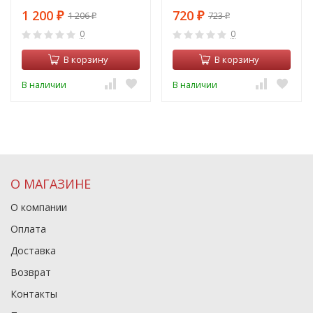
D70mm Ambrella light Diy
D70mm Ambrella light Diy
1 200
720
1 206
723
Spot N7160
₽
Spot N7020
₽
₽
₽
0
0
В корзину
В корзину
В наличии
В наличии
О МАГАЗИНЕ
О компании
Оплата
Доставка
Возврат
Контакты