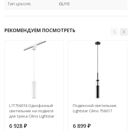
Тип цоколя.
GU10
РЕКОМЕНДУЕМ ПОСМОТРЕТЬ
L1T756016 Однофазный
Подвесной светильник
светильник на подвесе
Lightstar Cilino 756017
для трека Cilino Lightstar
(комплект из
6 928
6 899
756016+592006)
₽
₽