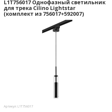
L1T756017 Однофазный светильник
для трека Cilino Lightstar
(комплект из 756017+592007)
Артикул:
L1T756017