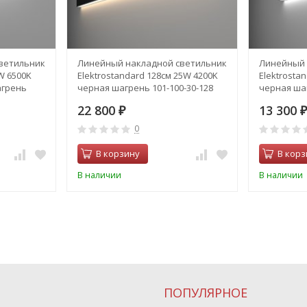
ветильник
Линейный накладной светильник
Линейный 
W 6500K
Elektrostandard 128см 25W 4200K
Elektrosta
агрень
черная шагрень 101-100-30-128
черная шаг
Grand (a042934)
Grand (a04
22 800
13 300
₽
₽
0
В корзину
В корз
В наличии
В наличии
ПОПУЛЯРНОЕ