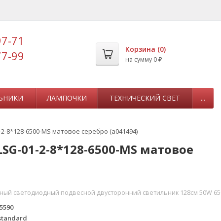
97-71
Корзина (
0
)
77-99
на сумму
0
₽
ЬНИКИ
ЛАМПОЧКИ
ТЕХНИЧЕСКИЙ СВЕТ
...
-2-8*128-6500-MS матовое серебро (a041494)
SG-01-2-8*128-6500-MS матовое
ый светодиодный подвесной двусторонний светильник 128см 50W 6500
5590
standard