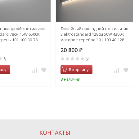
накладной светильник
Линейный накладной светильник
ndard 78см 15W 6500K
Elektrostandard 128см 50W 4200K
рень 101-100-30-78
матовое серебро 101-100-40-128
2941)
(a041472)
20 800
₽
0
0
ину
В корзину
В наличии
КОНТАКТЫ