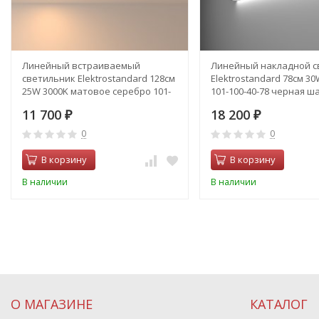
Линейный встраиваемый
Линейный накладной с
светильник Elektrostandard 128см
Elektrostandard 78см 30
25W 3000K матовое серебро 101-
101-100-40-78 черная ш
300-128 (a041459)
(a042928)
11 700
18 200
₽
₽
0
0
В корзину
В корзину
В наличии
В наличии
О МАГАЗИНЕ
КАТАЛОГ