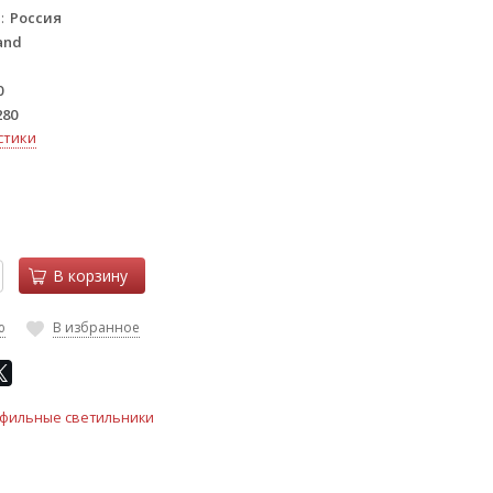
а
Россия
and
0
280
стики
В корзину
ю
В избранное
фильные светильники