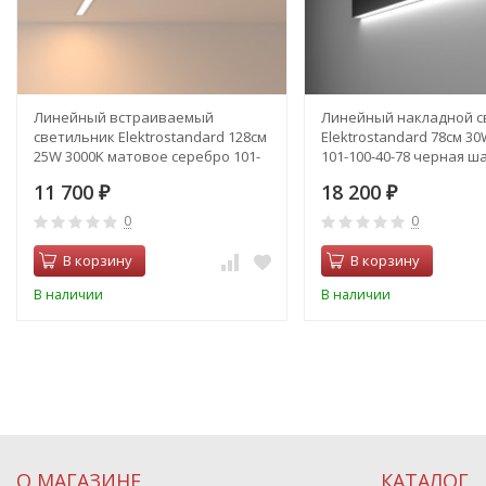
Линейный встраиваемый
Линейный накладной с
светильник Elektrostandard 128см
Elektrostandard 78см 30
25W 3000K матовое серебро 101-
101-100-40-78 черная ш
300-128 (a041459)
(a042928)
11 700
18 200
₽
₽
0
0
В корзину
В корзину
В наличии
В наличии
О МАГАЗИНЕ
КАТАЛОГ