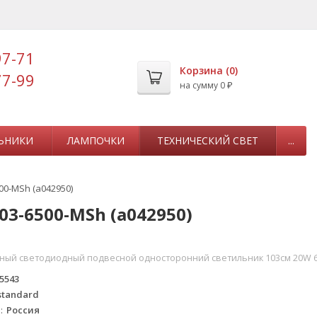
97-71
Корзина (
0
)
77-99
на сумму
0
₽
ЬНИКИ
ЛАМПОЧКИ
ТЕХНИЧЕСКИЙ СВЕТ
...
00-MSh (a042950)
03-6500-MSh (a042950)
ый светодиодный подвесной односторонний светильник 103см 20W 650
5543
standard
а
Россия