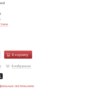
and
0
5
стики
В корзину
ю
В избранное
фильные светильники