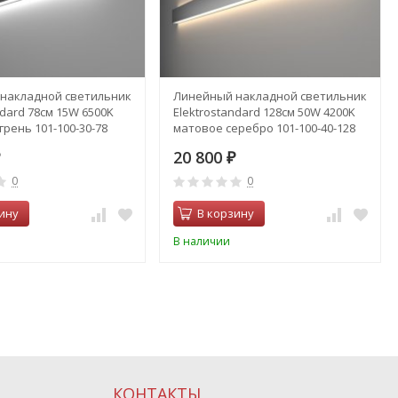
накладной светильник
Линейный накладной светильник
ndard 78см 15W 6500K
Elektrostandard 128см 50W 4200K
рень 101-100-30-78
матовое серебро 101-100-40-128
2941)
(a041472)
20 800
₽
0
0
ину
В корзину
В наличии
КОНТАКТЫ