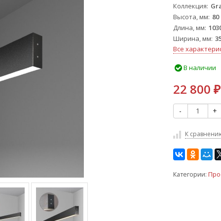
Коллекция
Gr
Высота, мм
80
Длина, мм
103
Ширина, мм
3
Все характери
В наличии
22 800
₽
-
+
К сравнени
Категории:
Про