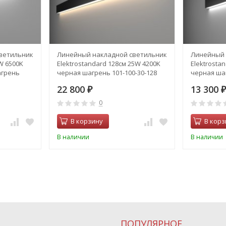
ветильник
Линейный накладной светильник
Линейный 
W 6500K
Elektrostandard 128см 25W 4200K
Elektrosta
агрень
черная шагрень 101-100-30-128
черная шаг
Grand (a042934)
Grand (a04
22 800
13 300
₽
₽
0
В корзину
В корз
В наличии
В наличии
ПОПУЛЯРНОЕ