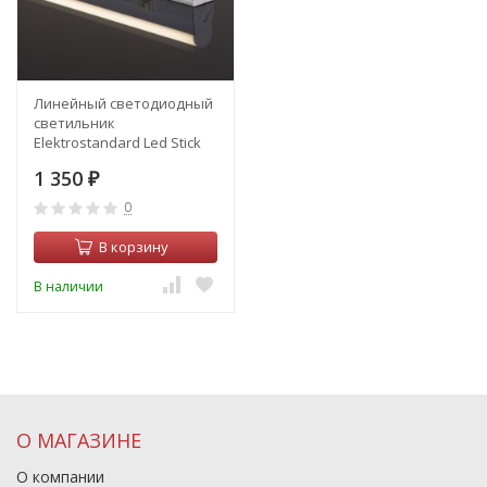
Линейный светодиодный
светильник
Elektrostandard Led Stick
Т5 90см 84led 18W 6500К
1 350
(55001/LED) (a057220)
₽
0
В корзину
В наличии
О МАГАЗИНЕ
О компании