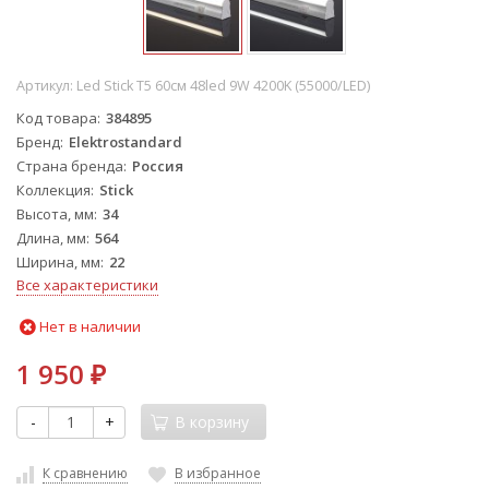
Артикул:
Led Stick Т5 60см 48led 9W 4200K (55000/LED)
Код товара
384895
Бренд
Elektrostandard
Страна бренда
Россия
Коллекция
Stick
Высота, мм
34
Длина, мм
564
Ширина, мм
22
Все характеристики
Нет в наличии
1 950
₽
-
+
В корзину
К сравнению
В избранное