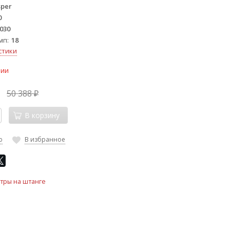
sper
0
030
мп
18
стики
чии
50 388
₽
В корзину
ю
В избранное
тры на штанге