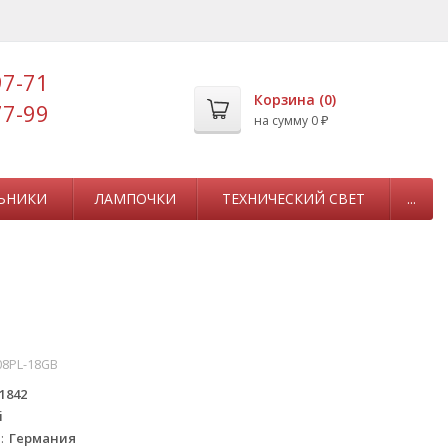
97-71
Корзина (
0
)
77-99
на сумму
0
₽
ЬНИКИ
ЛАМПОЧКИ
ТЕХНИЧЕСКИЙ СВЕТ
...
8PL-18GB
1842
i
а
Германия