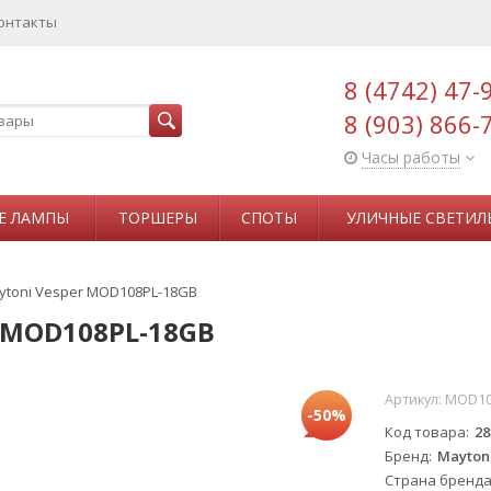
онтакты
8 (4742) 47-
8 (903) 866-
Часы работы
Е ЛАМПЫ
ТОРШЕРЫ
СПОТЫ
УЛИЧНЫЕ СВЕТИЛ
ytoni Vesper MOD108PL-18GB
r MOD108PL-18GB
Артикул:
MOD10
-50%
Код товара
28
Бренд
Mayton
Страна бренд