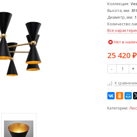
Коллекция
Ve
Высота, мм
81
Диаметр, мм
1
Количество ла
Все характери
Нет в нали
25 420
₽
-
+
К сравнени
Категории:
Люс