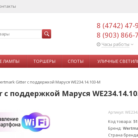
онтакты
8 (4742) 47-
8 (903) 866-
Часы работы
Е ЛАМПЫ
ТОРШЕРЫ
СПОТЫ
УЛИЧНЫЕ СВЕТИЛ
rtmark Gitter с поддержкой Маруся WE234.14.103-М
r с поддержкой Маруся WE234.14.1
Артикул:
WE234.
Код товара
51
Бренд
Wertma
Страна бренд