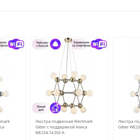
tmark
Люстра подвесная Wertmark
Люстра по
иса
Gitter с поддержкой Алиса
Gitter WE23
WE234.14.303-A