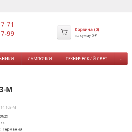
97-71
Корзина (
0
)
77-99
на сумму
0
₽
ЬНИКИ
ЛАМПОЧКИ
ТЕХНИЧЕСКИЙ СВЕТ
...
03-М
14.103-М
9629
rk
а
Германия