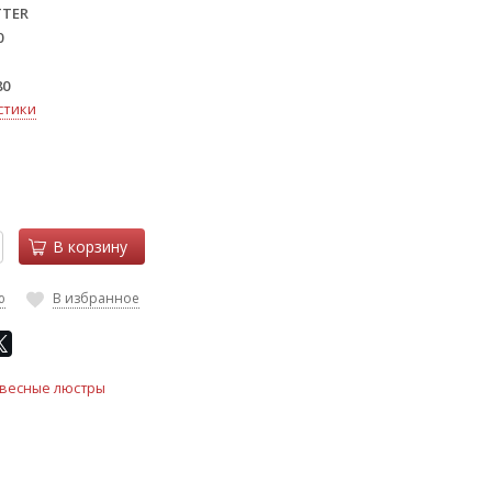
TTER
0
80
стики
В корзину
ю
В избранное
весные люстры