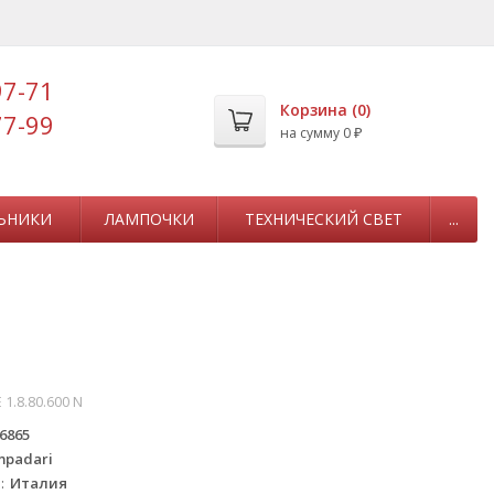
97-71
Корзина (
0
)
77-99
на сумму
0
₽
ЬНИКИ
ЛАМПОЧКИ
ТЕХНИЧЕСКИЙ СВЕТ
...
 1.8.80.600 N
6865
mpadari
а
Италия