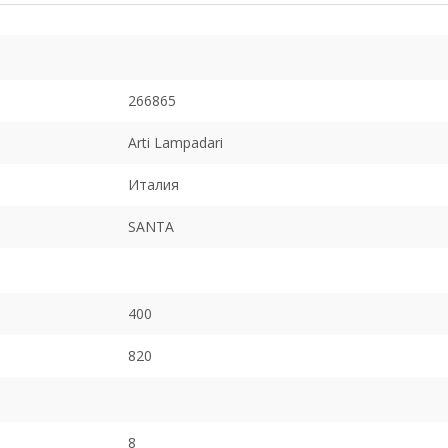
266865
Arti Lampadari
Италия
SANTA
400
820
8