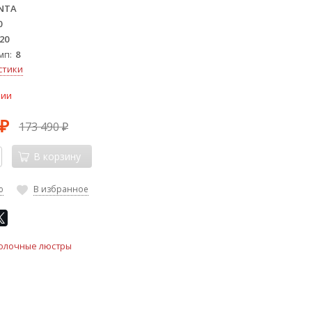
NTA
0
20
мп
8
стики
чии
173 490
₽
₽
В корзину
ю
В избранное
олочные люстры