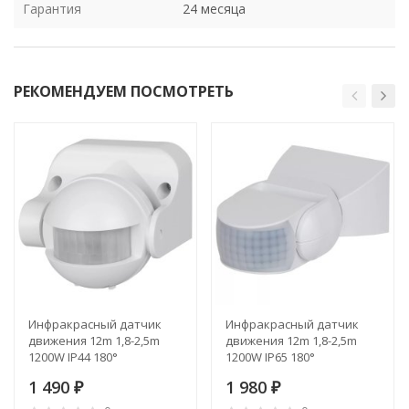
Гарантия
24 месяца
РЕКОМЕНДУЕМ ПОСМОТРЕТЬ
Инфракрасный датчик
Инфракрасный датчик
движения 12m 1,8-2,5m
движения 12m 1,8-2,5m
1200W IP44 180°
1200W IP65 180°
Elektrostandard SNS-M-08
Elektrostandard SNS-M-09
1 490
1 980
белый (a034065)
₽
(a034066)
₽