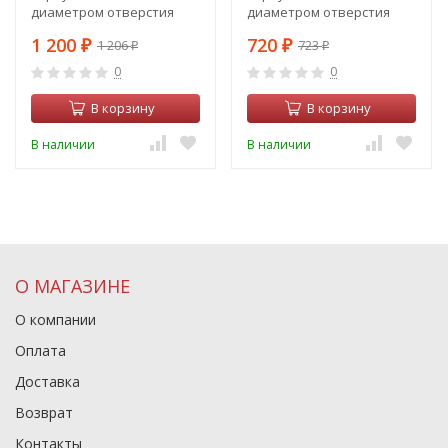
диаметром отверстия
диаметром отверстия
D70mm Ambrella light Diy
D70mm Ambrella light Diy
1 200
720
1 206
723
Spot N7160
₽
Spot N7020
₽
₽
₽
0
0
В корзину
В корзину
В наличии
В наличии
О МАГАЗИНЕ
О компании
Оплата
Доставка
Возврат
Контакты