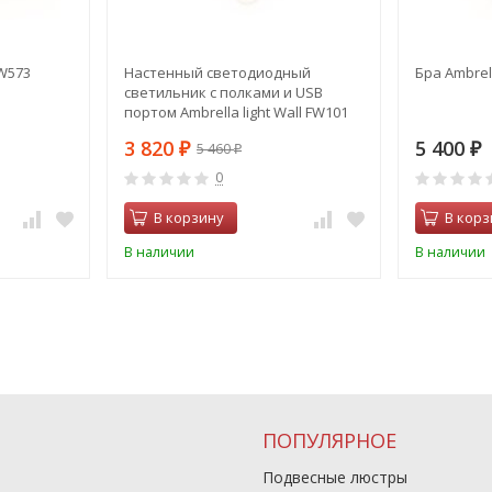
FW573
Настенный светодиодный
Бра Ambrell
светильник с полками и USB
портом Ambrella light Wall FW101
(00-00003312)
3 820
5 400
5 460
₽
₽
₽
0
В корзину
В корз
В наличии
В наличии
ПОПУЛЯРНОЕ
Подвесные люстры