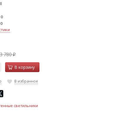
l
10
10
стики
3 780
₽
В корзину
ю
В избранное
тенные светильники