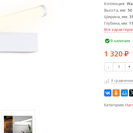
Коллекция
Wal
Высота, мм
50
Ширина, мм
3
Глубина, мм
1
Все характери
В наличии
1 320
₽
-
+
К сравнени
Категории:
Нас