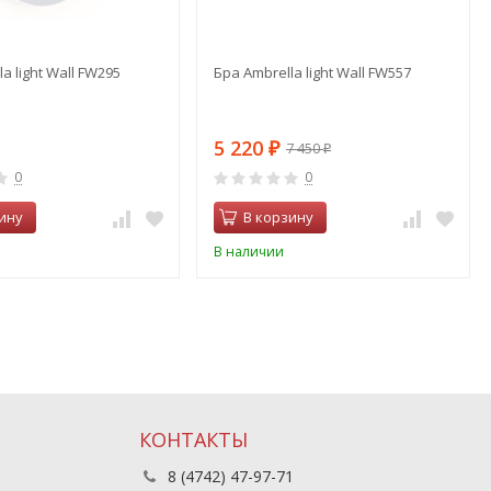
a light Wall FW295
Бра Ambrella light Wall FW557
5 220
7 450
₽
₽
0
0
ину
В корзину
В наличии
КОНТАКТЫ
8 (4742) 47-97-71