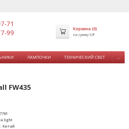
97-71
Корзина (
0
)
77-99
на сумму
0
₽
ЬНИКИ
ЛАМПОЧКИ
ТЕХНИЧЕСКИЙ СВЕТ
...
ll FW435
7761
a light
а
Китай