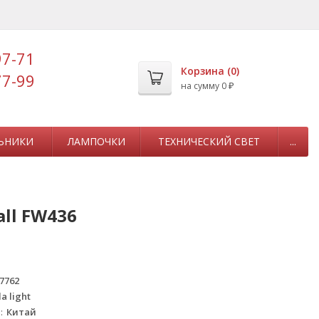
97-71
Корзина (
0
)
77-99
на сумму
0
₽
ЬНИКИ
ЛАМПОЧКИ
ТЕХНИЧЕСКИЙ СВЕТ
...
ll FW436
7762
a light
а
Китай