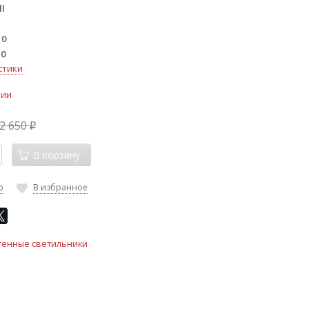
l
10
10
стики
чии
2 650
₽
В корзину
ю
В избранное
тенные светильники