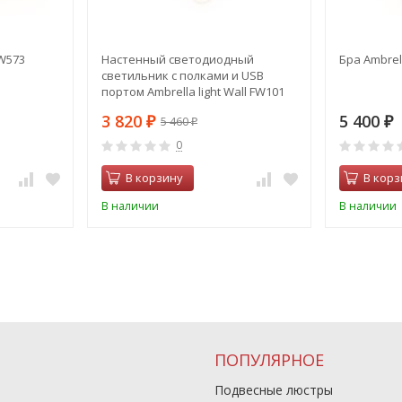
FW573
Настенный светодиодный
Бра Ambrell
светильник с полками и USB
портом Ambrella light Wall FW101
(00-00003312)
3 820
5 400
5 460
₽
₽
₽
0
В корзину
В корз
В наличии
В наличии
ПОПУЛЯРНОЕ
Подвесные люстры