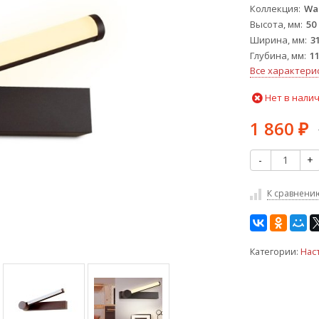
Коллекция
Wal
Высота, мм
50
Ширина, мм
3
Глубина, мм
1
Все характери
Нет в нали
1 860
₽
-
+
К сравнени
Категории:
Нас