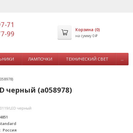
97-71
Корзина (
0
)
77-99
на сумму
0
₽
ЬНИКИ
ЛАМПОЧКИ
ТЕХНИЧЕСКИЙ СВЕТ
...
058978)
D черный (a058978)
40119/LED черный
4851
standard
а
Россия