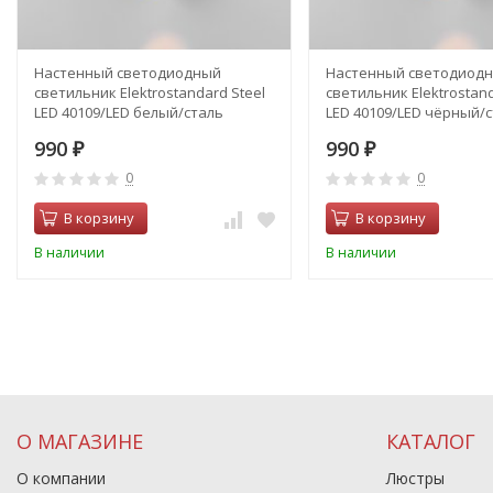
Настенный светодиодный
Настенный светодиод
светильник Elektrostandard Steel
светильник Elektrostand
LED 40109/LED белый/сталь
LED 40109/LED чёрный/
(a055628)
(a055629)
990
990
₽
₽
0
0
В корзину
В корзину
В наличии
В наличии
О МАГАЗИНЕ
КАТАЛОГ
О компании
Люстры