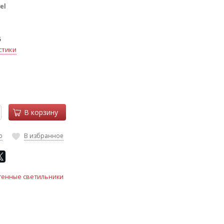
el
5
стики
В корзину
ю
В избранное
тенные светильники