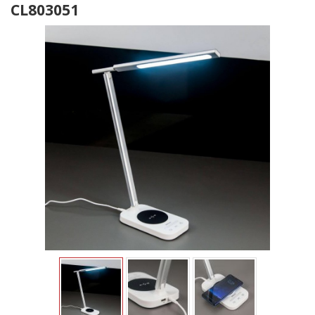
CL803051