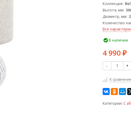
Коллекция
Bel
Высота, мм
36
Диаметр, мм
2
Количество ла
Все характери
В наличии
4 990
₽
-
+
К сравнени
Категории:
С а