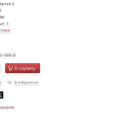
lariva 3
0
00
мп
1
стики
5 988
₽
В корзину
ю
В избранное
бажуром