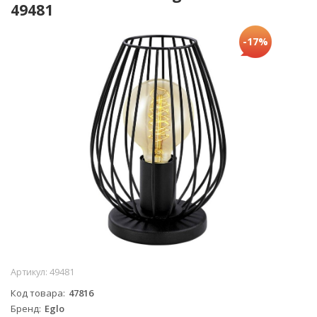
49481
-17%
Артикул:
49481
Код товара
47816
Бренд
Eglo