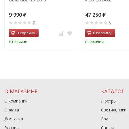
Mollis MOD126PL-01B
MOD126PL-08B
9 990
47 250
₽
₽
0
0
В корзину
В корзину
В наличии
В наличии
О МАГАЗИНЕ
КАТАЛОГ
О компании
Люстры
Оплата
Светильники
Доставка
Бра
Возврат
Споты