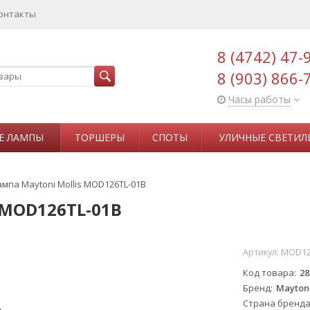
онтакты
8 (4742) 47-
8 (903) 866-
Часы работы
Е ЛАМПЫ
ТОРШЕРЫ
СПОТЫ
УЛИЧНЫЕ СВЕТИЛ
мпа Maytoni Mollis MOD126TL-01B
 MOD126TL-01B
Артикул:
MOD12
Код товара
28
Бренд
Mayton
Страна бренд