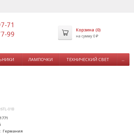
97-71
Корзина (
0
)
77-99
на сумму
0
₽
ЬНИКИ
ЛАМПОЧКИ
ТЕХНИЧЕСКИЙ СВЕТ
...
6TL-01B
1771
i
а
Германия