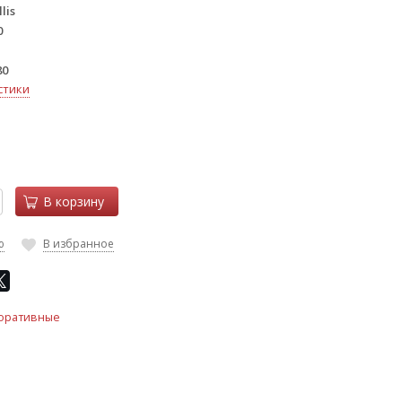
lis
0
80
стики
В корзину
ю
В избранное
оративные