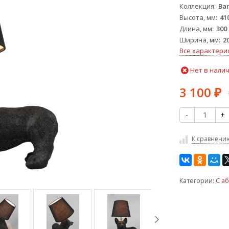
Коллекция
Ban
Высота, мм
41
Длина, мм
300
Ширина, мм
2
Все характери
Нет в нали
3 100
₽
-
+
К сравнени
Категории:
С а