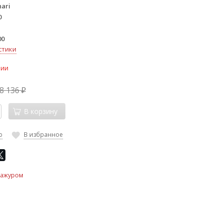
ari
0
00
стики
чии
8 136
₽
В корзину
ю
В избранное
бажуром