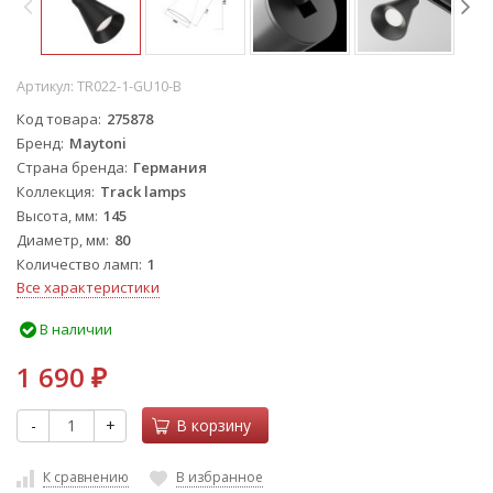
Артикул:
TR022-1-GU10-B
Код товара
275878
Бренд
Maytoni
Страна бренда
Германия
Коллекция
Track lamps
Высота, мм
145
Диаметр, мм
80
Количество ламп
1
Все характеристики
В наличии
1 690
₽
-
+
В корзину
К сравнению
В избранное