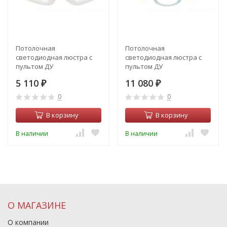
Потолочная
Потолочная
светодиодная люстра с
светодиодная люстра с
пультом ДУ
пультом ДУ
(инфракрасный) Ambrella
(инфракрасный) Ambrella
5 110
11 080
light Acrylica FA4482
₽
light Acrylica FA4065
₽
0
0
В корзину
В корзину
В наличии
В наличии
О МАГАЗИНЕ
О компании