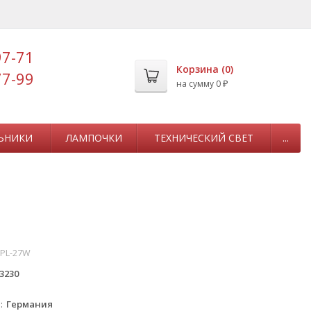
97-71
Корзина (
0
)
77-99
на сумму
0
₽
ЬНИКИ
ЛАМПОЧКИ
ТЕХНИЧЕСКИЙ СВЕТ
...
9PL-27W
3230
а
Германия