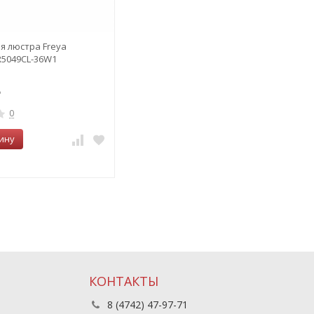
я люстра Freya
FR5049CL-36W1
0
ину
КОНТАКТЫ
8 (4742) 47-97-71