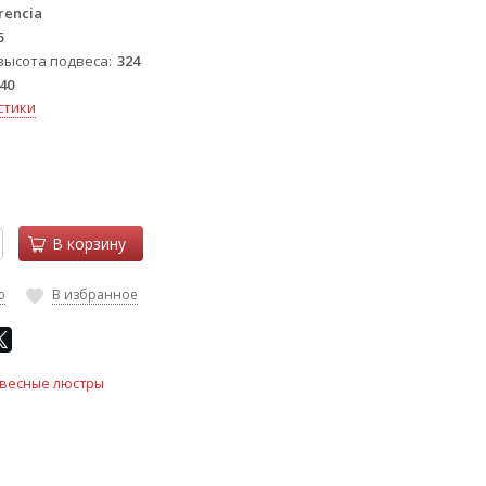
rencia
6
высота подвеса
324
40
стики
В корзину
ю
В избранное
весные люстры