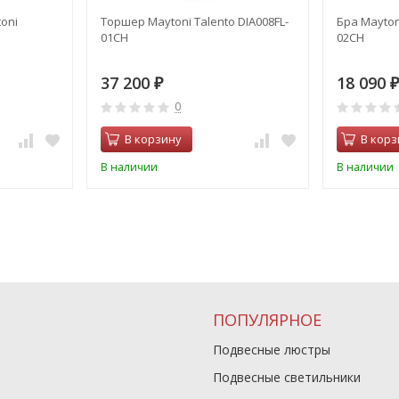
oni
Торшер Maytoni Talento DIA008FL-
Бра Mayton
01CH
02CH
37 200
18 090
₽
₽
0
В корзину
В корз
В наличии
В наличии
ПОПУЛЯРНОЕ
Подвесные люстры
Подвесные светильники