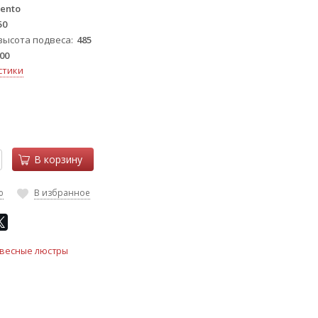
lento
50
высота подвеса
485
00
стики
В корзину
ю
В избранное
весные люстры