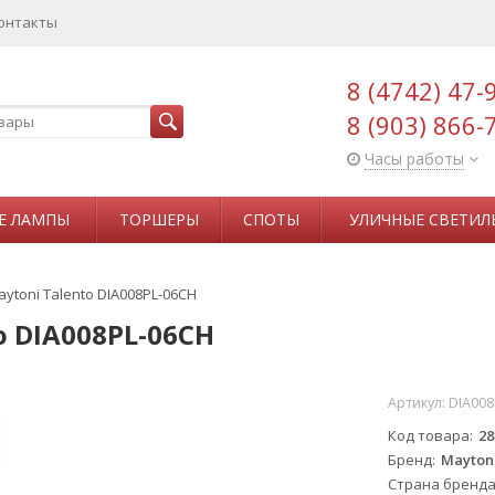
онтакты
8 (4742) 47-
8 (903) 866-
Часы работы
Е ЛАМПЫ
ТОРШЕРЫ
СПОТЫ
УЛИЧНЫЕ СВЕТИЛ
ytoni Talento DIA008PL-06CH
o DIA008PL-06CH
Артикул:
DIA008
Код товара
28
Бренд
Mayton
Страна бренд