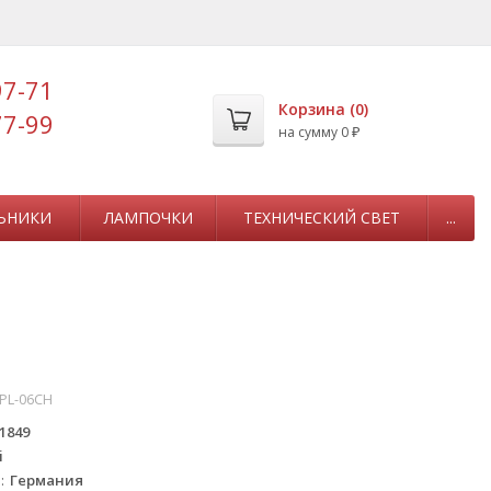
97-71
Корзина (
0
)
77-99
на сумму
0
₽
ЬНИКИ
ЛАМПОЧКИ
ТЕХНИЧЕСКИЙ СВЕТ
...
PL-06CH
1849
i
а
Германия