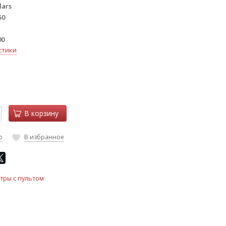
lars
50
00
стики
В корзину
ю
В избранное
тры с пультом