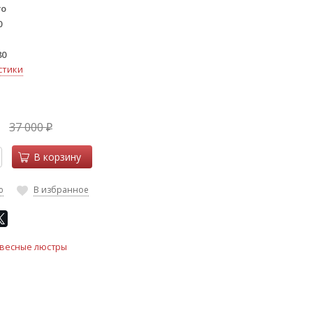
vo
0
80
стики
37 000
₽
В корзину
ю
В избранное
весные люстры