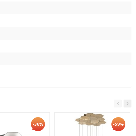
-36%
-59%