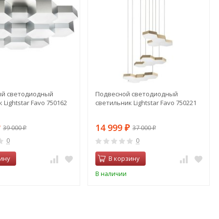
ый светодиодный
Подвесной светодиодный
 Lightstar Favo 750162
светильник Lightstar Favo 750221
14 999
39 000
37 000
₽
₽
₽
0
0
ину
В корзину
В наличии