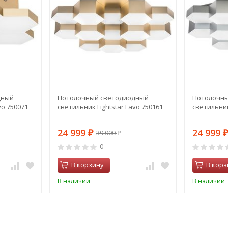
дный
Потолочный светодиодный
Потолочн
vo 750071
светильник Lightstar Favo 750161
светильник
24 999
24 999
39 000
₽
₽
₽
0
В корзину
В корз
В наличии
В наличии