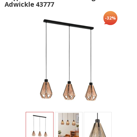
Adwickle 43777
-32%