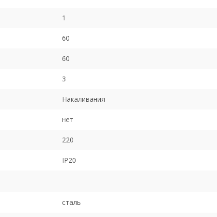
1
60
60
3
Накаливания
нет
220
IP20
cталь