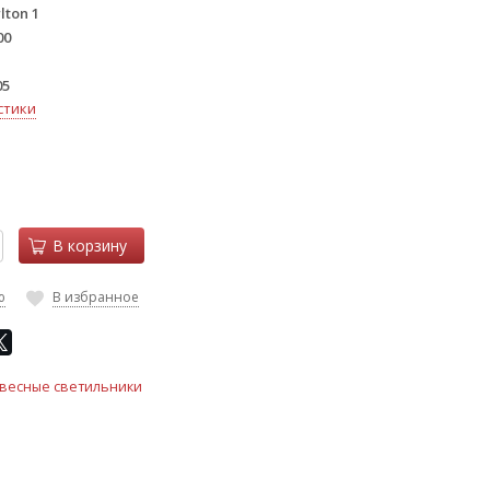
lton 1
00
05
стики
В корзину
ю
В избранное
весные светильники