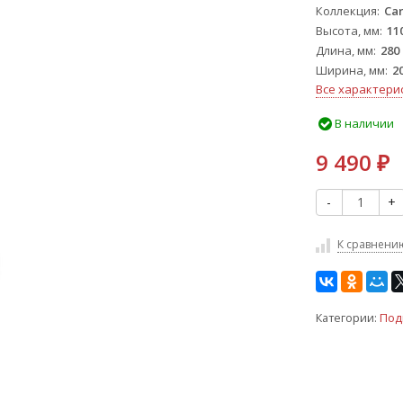
Коллекция
Car
Высота, мм
11
Длина, мм
280
Ширина, мм
2
Все характери
В наличии
9 490
₽
-
+
К сравнени
Категории:
Под