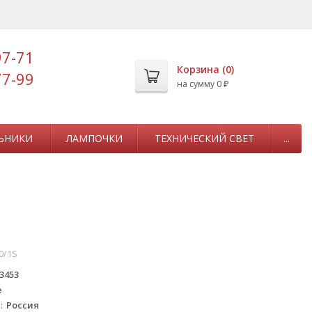
97-71
Корзина (
0
)
77-99
на сумму
0
₽
ЬНИКИ
ЛАМПОЧКИ
ТЕХНИЧЕСКИЙ СВЕТ
...
0/1S
3453
e
а
Россия