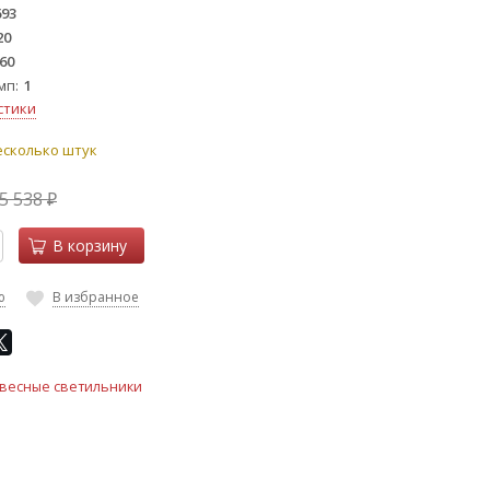
693
20
60
мп
1
стики
есколько штук
5 538
₽
В корзину
ю
В избранное
весные светильники