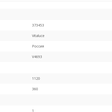
373453
Vitaluce
Россия
V4693
1120
360
1