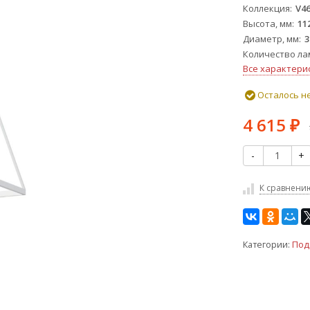
Коллекция
V4
Высота, мм
11
Диаметр, мм
3
Количество ла
Все характери
Осталось н
4 615
₽
-
+
К сравнени
Категории:
Под