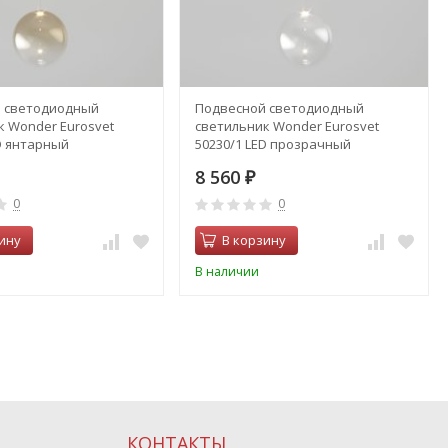
 светодиодный
Подвесной светодиодный
к Wonder Eurosvet
светильник Wonder Eurosvet
D янтарный
50230/1 LED прозрачный
8 560
₽
0
0
ину
В корзину
В наличии
КОНТАКТЫ