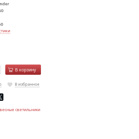
nder
50
50
стики
В корзину
ю
В избранное
весные светильники