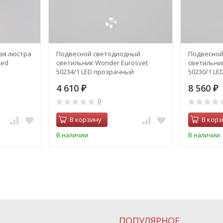
ая люстра
Подвесной светодиодный
Подвесной
Led
светильник Wonder Eurosvet
светильни
50234/1 LED прозрачный
50230/1 LE
4 610
8 560
₽
₽
0
В корзину
В корз
В наличии
В наличии
ПОПУЛЯРНОЕ