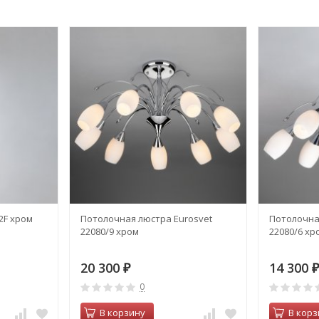
2F хром
Потолочная люстра Eurosvet
Потолочна
22080/9 хром
22080/6 хр
20 300
14 300
₽
₽
0
В корзину
В корз