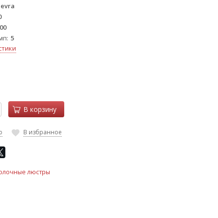
nevra
0
00
мп
5
стики
В корзину
ю
В избранное
олочные люстры