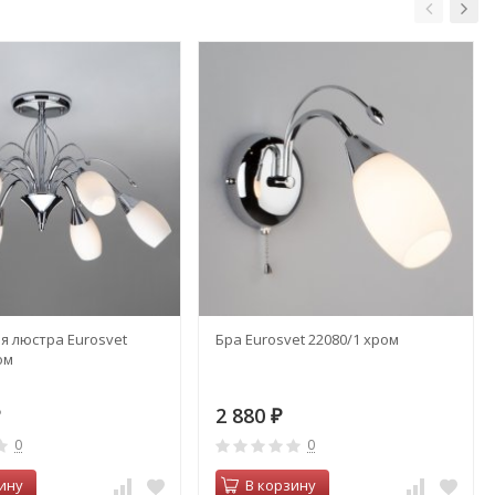
я люстра Eurosvet
Бра Eurosvet 22080/1 хром
ом
2 880
₽
0
0
ину
В корзину