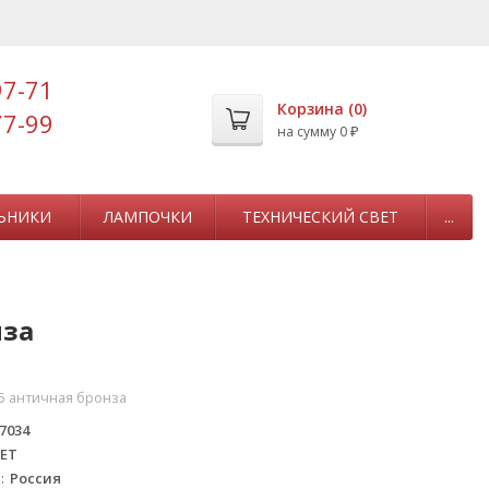
97-71
Корзина (
0
)
77-99
на сумму
0
₽
ЬНИКИ
ЛАМПОЧКИ
ТЕХНИЧЕСКИЙ СВЕТ
...
нза
5 античная бронза
7034
ЕТ
а
Россия