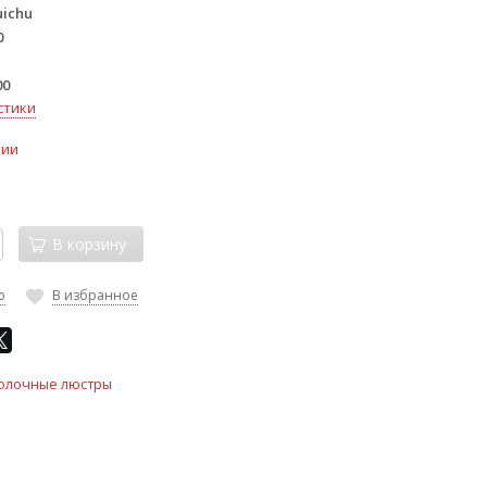
uichu
0
00
стики
чии
В корзину
ю
В избранное
олочные люстры