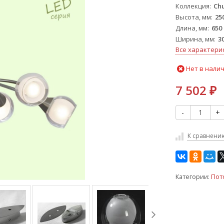
Коллекция
Ch
Высота, мм
25
Длина, мм
650
Ширина, мм
3
Все характери
Нет в нали
7 502
₽
-
+
К сравнени
Категории:
Пот